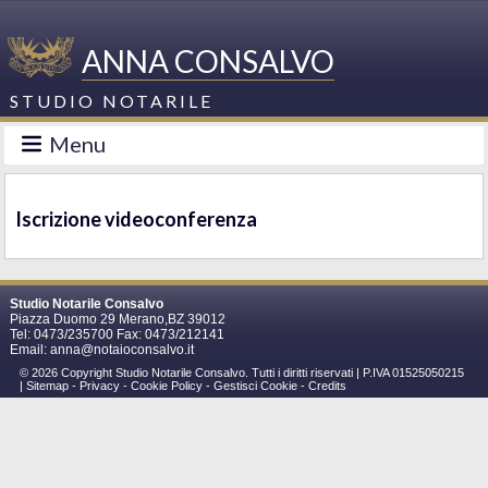
ANNA CONSALVO
STUDIO NOTARILE
Menu
Iscrizione videoconferenza
Studio Notarile Consalvo
Piazza Duomo 29 Merano,BZ 39012
Tel: 0473/235700 Fax: 0473/212141
Email:
anna@notaioconsalvo.it
© 2026 Copyright Studio Notarile Consalvo. Tutti i diritti riservati | P.IVA 01525050215
|
Sitemap
-
Privacy
-
Cookie Policy
-
Gestisci Cookie
-
Credits